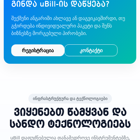
გინდა uBill-ის დაწყება?
შექმენი ანგარიში ახლავე ან დაგვიკავშირდი, თუ
გჭირდება ინდივიდუალური პაკეტი და შენს
ბიზნესზე მორგებული პირობები.
რეგისტრაცია
კონტაქტი
ინფრასტრუქტურა და ტექნოლოგიები
ვიყენებთ წამყვან და
სანდო ტექნოლოგიებს
uBill დაფუძნებულია თანამედროვე ინსტრუმენტებზე,